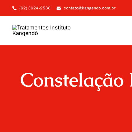
Ir
(62) 3624-2568
contato@kangendo.com.br
para
o
conteúdo
Constelação 